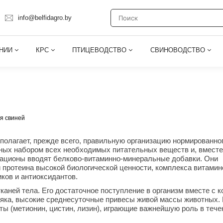
info@belfidagro.by
АНИИ
КРС
ПТИЦЕВОДСТВО
СВИНОВОДСТВО
я свиней
олагает, прежде всего, правильную организацию нормированно
ных набором всех необходимых питательных веществ и, вместе
 рационы вводят белково-витаминно-минеральные добавки. Они
протеина высокой биологической ценности, комплекса витамин
ков и антиоксидантов.
аней тела. Его достаточное поступление в организм вместе с 
няка, высокие среднесуточные привесы живой массы животных.
 (метионин, цистин, лизин), играющие важнейшую роль в тече