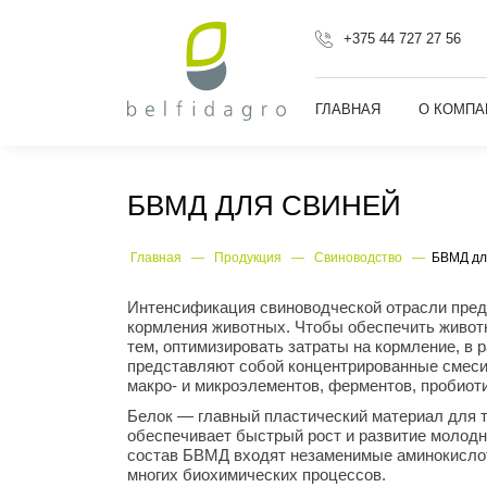
+375 44 727 27 56
ГЛАВНАЯ
О КОМП
БВМД ДЛЯ СВИНЕЙ
Главная
—
Продукция
—
Свиноводство
—
БВМД дл
Интенсификация свиноводческой отрасли предп
кормления животных. Чтобы обеспечить живот
тем, оптимизировать затраты на кормление, в
представляют собой концентрированные смеси 
макро- и микроэлементов, ферментов, пробиоти
Белок — главный пластический материал для тк
обеспечивает быстрый рост и развитие молод
состав БВМД входят незаменимые аминокислоты
многих биохимических процессов.