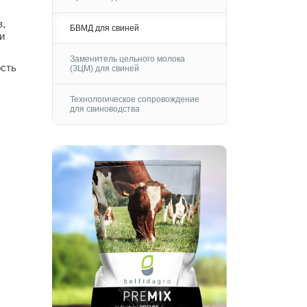
в,
БВМД для свиней
и
Заменитель цельного молока
ость
(ЗЦМ) для свиней
Технологическое сопровождение
для свиноводства