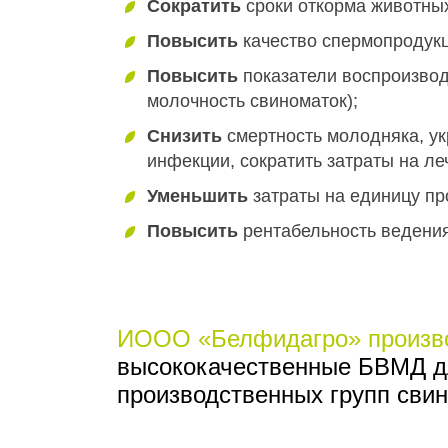
Сократить
сроки откорма животных
Повысить
качество спермопродукц
Повысить
показатели воспроизвод
молочность свиноматок);
Снизить
смертность молодняка, ук
инфекции, сократить затраты на ле
Уменьшить
затраты на единицу пр
Повысить
рентабельность ведения
ИООО «Белфидагро» произв
высококачественные БВМД дл
производственных групп свин