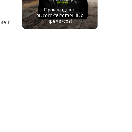
Производство
высококачественных
премиксов!
ие и