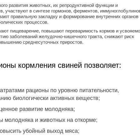
ого развития животных, их репродуктивной функции и
в, участвуют в синтезе гормонов, ферментов, иммуноглобулино
ают правильную закладку и формирование внутренних органов 
болических процессов.
ают пищеварение, повышают переваримость кормов и усвояем
тию заболеваний желудочно-кишечного тракта, снижают риск
повышению среднесуточных приростов.
ионы кормления свиней позволяет:
атратами рационы по уровню питательности,
анию биологически активных веществ;
ценное развитие молодняка;
 молодняка и животных на откорме;
повысить убойный выход мяса;